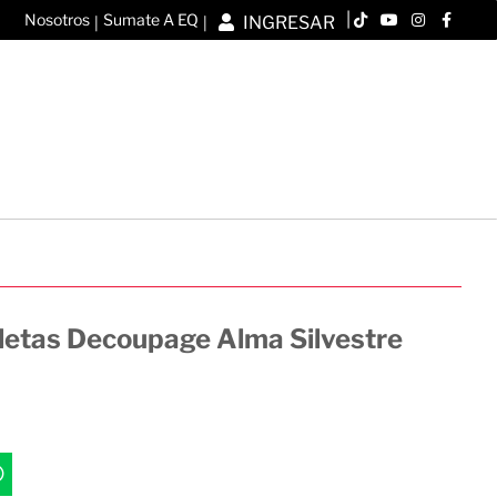
|
Nosotros
Sumate A EQ
INGRESAR
|
|
lletas Decoupage Alma Silvestre