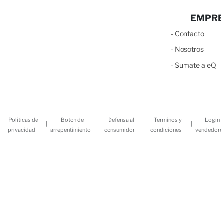
EMPR
-
C
ontacto
-
N
osotros
-
S
umate a eQ
Politicas de
Boton de
Defensa al
Terminos y
Login
|
|
|
|
|
privacidad
arrepentimiento
consumidor
condiciones
vendedor