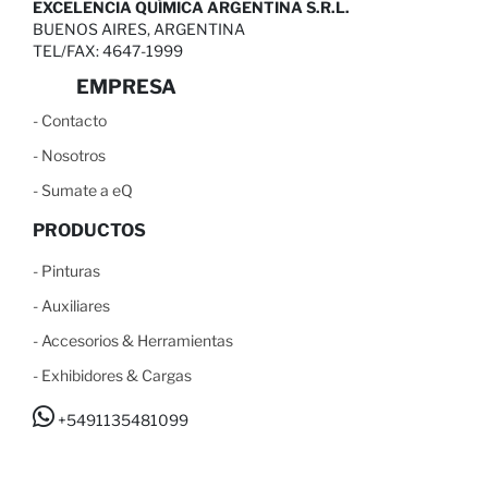
EXCELENCIA QUÍMICA ARGENTINA S.R.L.
BUENOS AIRES, ARGENTINA
TEL/FAX: 4647-1999
EMPRESA
-
C
ontacto
-
N
osotros
-
S
umate a eQ
PRODUCTOS
-
Pinturas
-
Auxiliares
-
Accesorios & Herramientas
-
Exhibidores & Cargas
+5491135481099