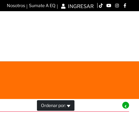
|
Nosotros
Sumate A EQ
INGRESAR
|
|
Ordenar por: