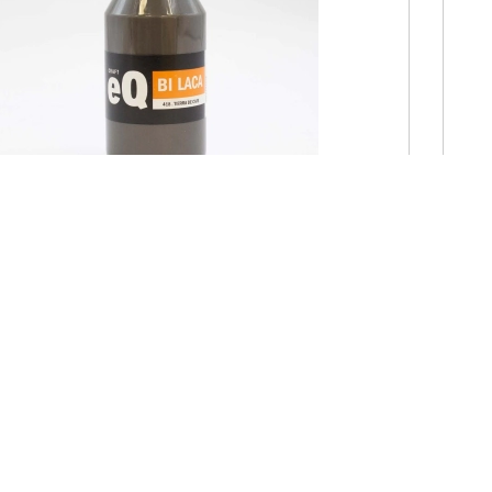
Bilaca Tierra de Cafe (418) x 200 cc
Código 1.1.8.200.418