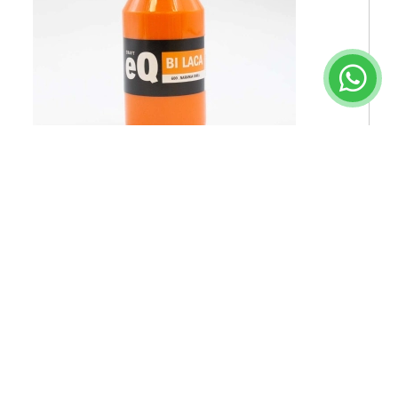
Bilaca Naranja Chill (600) x 200 cc
Código 1.1.8.200.600