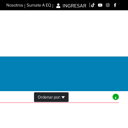
|
Nosotros
Sumate A EQ
INGRESAR
|
|
Ordenar por: