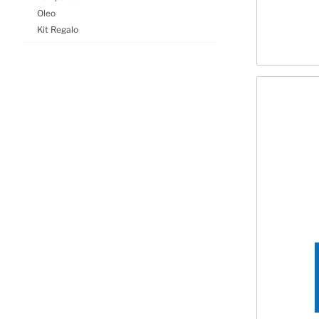
Oleo
Kit Regalo
Auxiliares
Accesorios & Herramientas
Limpieza
DESCUENTO ESPECIAL