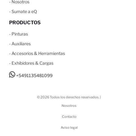
-
N
osotros
-
S
umate a eQ
PRODUCTOS
-
Pinturas
-
Auxiliares
-
Accesorios & Herramientas
-
Exhibidores & Cargas
+5491135481099
© 2026 Todos los derechos reservados. |
Nosotros
Contacto
Aviso legal