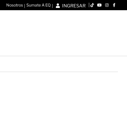
|
Nosotros
Sumate A EQ
INGRESAR
|
|