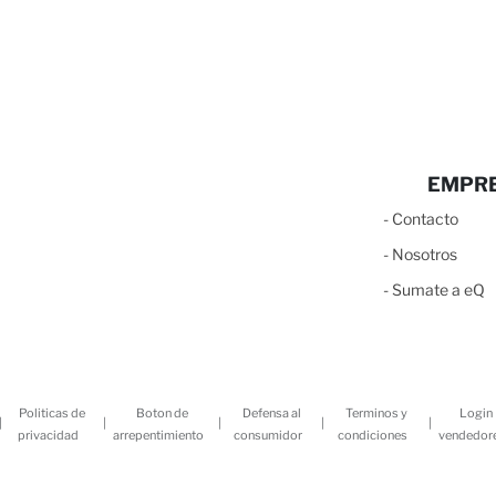
EMPR
-
C
ontacto
-
N
osotros
-
S
umate a eQ
Politicas de
Boton de
Defensa al
Terminos y
Login
|
|
|
|
|
privacidad
arrepentimiento
consumidor
condiciones
vendedor