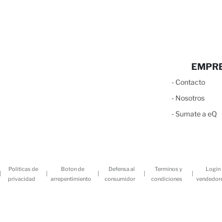
EMPR
-
C
ontacto
-
N
osotros
-
S
umate a eQ
Politicas de
Boton de
Defensa al
Terminos y
Login
|
|
|
|
|
privacidad
arrepentimiento
consumidor
condiciones
vendedor