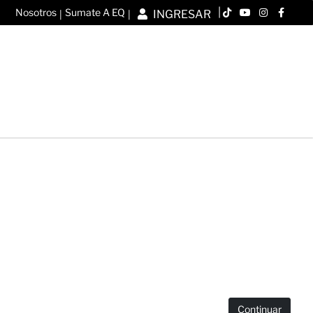
|
Nosotros
Sumate A EQ
INGRESAR
|
|
Continuar