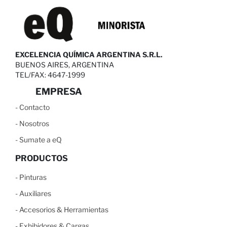
EXCELENCIA QUÍMICA ARGENTINA S.R.L.
BUENOS AIRES, ARGENTINA
TEL/FAX: 4647-1999
EMPRESA
-
C
ontacto
-
N
osotros
-
S
umate a eQ
PRODUCTOS
-
Pinturas
-
Auxiliares
-
Accesorios & Herramientas
-
Exhibidores & Cargas