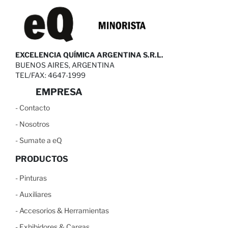
EXCELENCIA QUÍMICA ARGENTINA S.R.L.
BUENOS AIRES, ARGENTINA
TEL/FAX: 4647-1999
EMPRESA
-
C
ontacto
-
N
osotros
-
S
umate a eQ
PRODUCTOS
-
Pinturas
-
Auxiliares
-
Accesorios & Herramientas
-
Exhibidores & Cargas