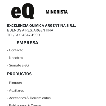
EXCELENCIA QUÍMICA ARGENTINA S.R.L.
BUENOS AIRES, ARGENTINA
TEL/FAX: 4647-1999
EMPRESA
-
C
ontacto
-
N
osotros
-
S
umate a eQ
PRODUCTOS
-
Pinturas
-
Auxiliares
-
Accesorios & Herramientas
-
Exhibidores & Cargas