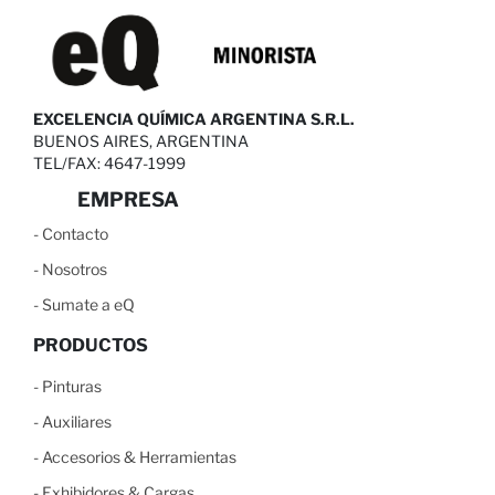
EXCELENCIA QUÍMICA ARGENTINA S.R.L.
BUENOS AIRES, ARGENTINA
TEL/FAX: 4647-1999
EMPRESA
-
C
ontacto
-
N
osotros
-
S
umate a eQ
PRODUCTOS
-
Pinturas
-
Auxiliares
-
Accesorios & Herramientas
-
Exhibidores & Cargas